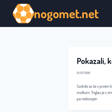
Skip
nogomet.net
to
content
Pokazali, k
13/07/2019
Sodniki so že v prvem k
molkom. Triglav je v zm
pa nedosojen.