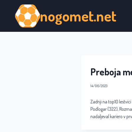
Skip
nogomet.net
to
content
Preboja me
14/06/2023
Zadnji na top10 lestvici
Podlogar (322), Rozma
nadaljeval kariero v prv