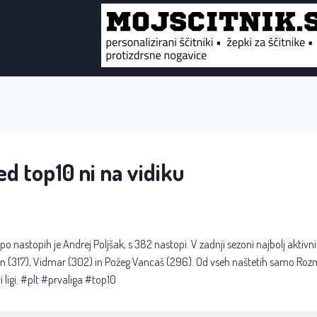
d top10 ni na vidiku
 po nastopih je Andrej Poljšak, s 382 nastopi. V zadnji sezoni najbolj aktivn
n (317), Vidmar (302) in Požeg Vancaš (296). Od vseh naštetih samo Roz
i ligi. #plt #prvaliga #top10