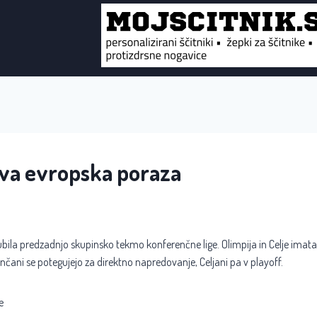
dva evropska poraza
zgubila predzadnjo skupinsko tekmo konferenčne lige. Olimpija in Celje imat
nčani se potegujejo za direktno napredovanje, Celjani pa v playoff.
e