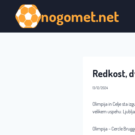
Skip
nogomet.net
to
content
Redkost, 
13/12/2024
Olimpija in Celje sta i
velikem uspehu. Ljublja
Olimpija – Cercle Brugg