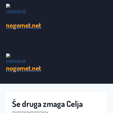
Skip
to
content
nogomet.net
nogomet.net
Še druga zmaga Celja