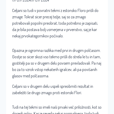
17/07/2024
17/07/2024
Celjani so tudi v povratni tekmi z estonsko Floro prišli do
zmage. Tokrat sicer precej težje, saj so za zmago
potrebovali popolni preobrat, toda potrebno je zapisati,
da je bila postava bolj usmerjena v prvenstvo, saj je kar
nekaj prvokategornikov počivalo.
Opazna je ogromna razlika med prvi in drugim polčasom.
Gostje so sicer skozi vso tekmo prišli do strela le tu in tam,
gostitelji pa so v drugem delu povsem prevladovali. Pa naj
bo za to vzrok vstop nekaterih igralcev, ali pa povišanih
glasov med polčasoma.
Celjani so v drugem delu uspeli spreobrniti rezultat in
zabeležiti še drugo zmago proti estonski Flori.
Tudi na tej tekmi so imeli naši prvaki več priložnosti, kot so
dosegli golov. Kar je seveda nekaj normalnega, toda tudi