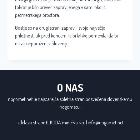
tokrat je bilo preveč zapravljenega v sami okolici
petmetrskega prostora.
Gostje so na drugi strani zapravili svojo največjo
priložnost, tik pred koncem, ki bi lahko pomenila, da bi
ostali neporaženi v Sloveniji.
O NAS
nogomet.net je najstarejša spletna stran posvečena slovenskemu
nogometu.
izdelava strani:
E-KODA minerva s.p.
|
info@nogomet.net