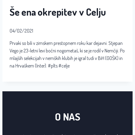
Še ena okrepitev v Celju
04/02/2021
Prvaki so bili v zimskem prestopnem roku kar dejavni. Stjepan
Vego je 23-letni levi bočni nogometaš, ki se je rodil v Nemčiji. Po
mlajših selekcijah v nemških klubih je igral tudi v BiH (GOŠK) in
na Hrvaškem (Inter). #plts #celje
O NAS