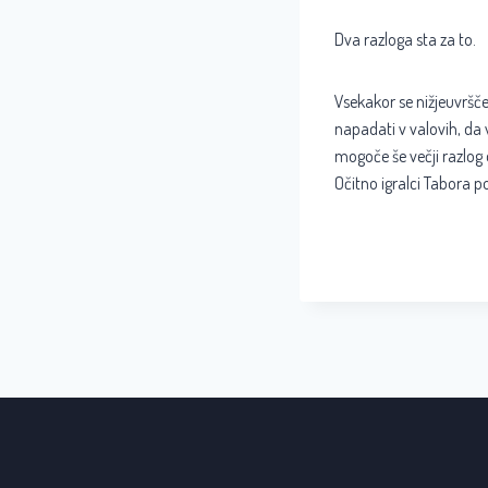
Dva razloga sta za to.
Vsekakor se nižjeuvršče
napadati v valovih, da 
mogoče še večji razlog o
Očitno igralci Tabora p