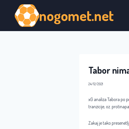
Skip
nogomet.net
to
content
Tabor nima
24/12/2021
xG analiza Tabora po pr
tranzicije, oz. protinap
Zakaj je tako presenetlj