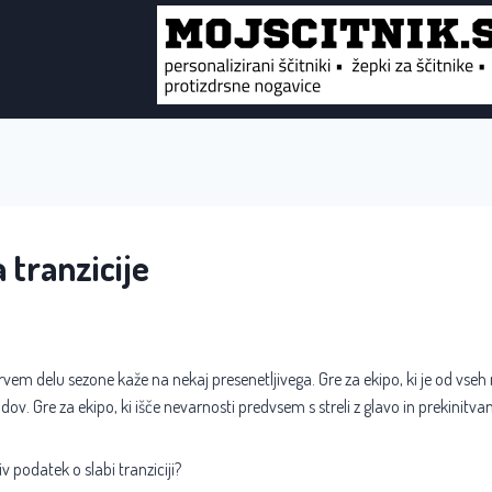
 tranzicije
vem delu sezone kaže na nekaj presenetljivega. Gre za ekipo, ki je od vseh
adov. Gre za ekipo, ki išče nevarnosti predvsem s streli z glavo in prekinitva
iv podatek o slabi tranziciji?