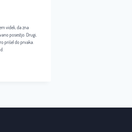
em videli, da zna
vano posestjo. Drugi,
gro prišel do prvaka.
ad.