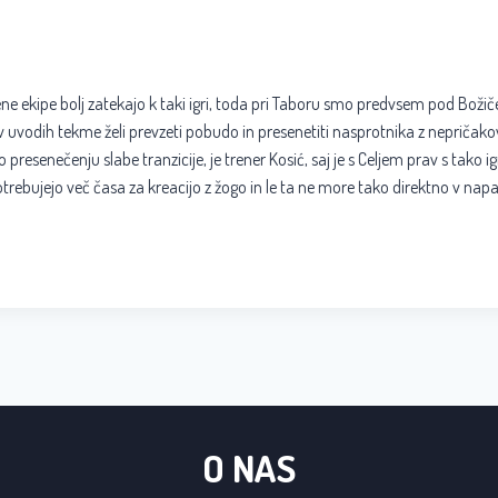
ne ekipe bolj zatekajo k taki igri, toda pri Taboru smo predvsem pod Božič
v uvodih tekme želi prevzeti pobudo in presenetiti nasprotnika z nepričako
 presenečenju slabe tranzicije, je trener Kosić, saj je s Celjem prav s tako i
otrebujejo več časa za kreacijo z žogo in le ta ne more tako direktno v nap
O NAS