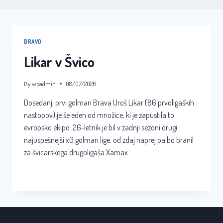
BRAVO
Likar v Švico
By
wpadmin
08/07/2026
Dosedanji prvi golman Brava Uroš Likar (86 prvoligaških
nastopov) je še eden od množice, ki je zapustila to
evropsko ekipo. 26-letnik je bil v zadnji sezoni drugi
najuspešnejši xG golman lige, od zdaj naprej pa bo branil
za švicarskega drugoligaša Xamax.
LIKAR
READ MORE
V
ŠVICO