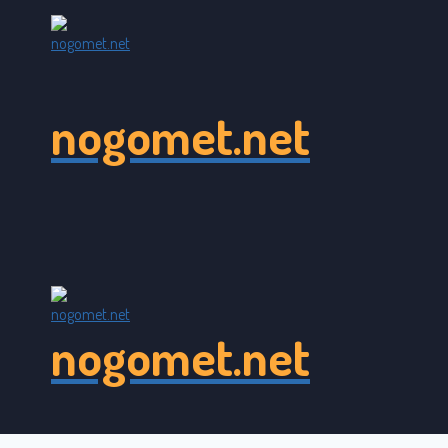
Skip
to
content
nogomet.net
nogomet.net