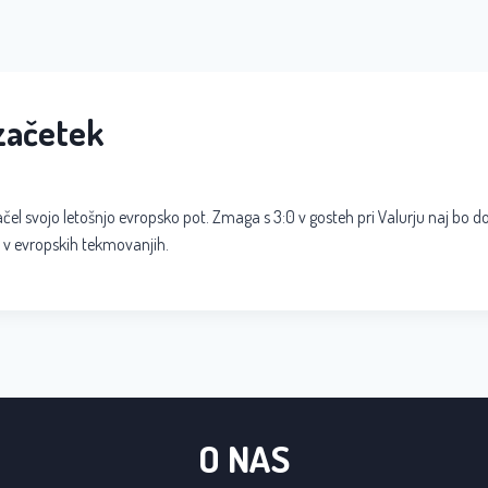
začetek
ačel svojo letošnjo evropsko pot. Zmaga s 3:0 v gosteh pri Valurju naj bo 
e v evropskih tekmovanjih.
O NAS