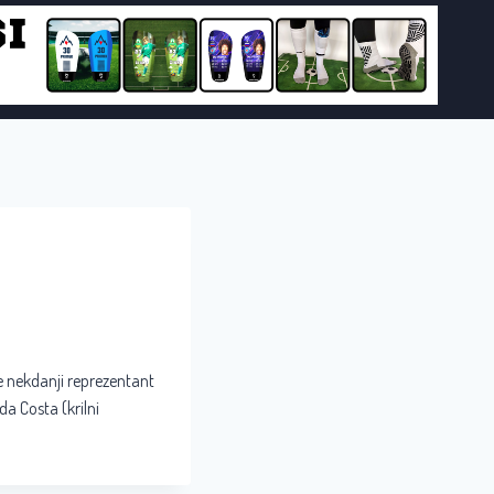
me nekdanji reprezentant
a Costa (krilni