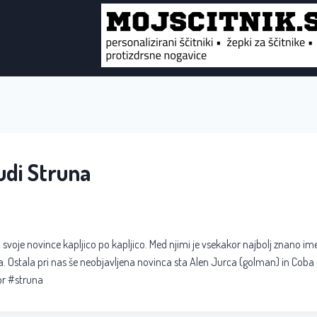
udi Struna
al svoje novince kapljico po kapljico. Med njimi je vsekakor najbolj znano i
. Ostala pri nas še neobjavljena novinca sta Alen Jurca (golman) in Coba d
or #struna