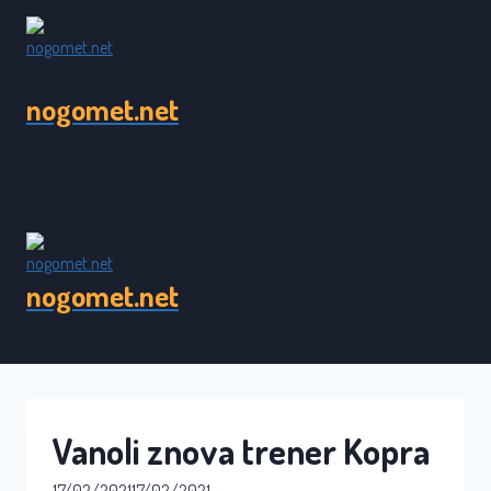
Skip
to
content
nogomet.net
nogomet.net
Vanoli znova trener Kopra