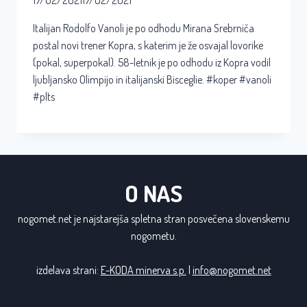
17/02/2021
17/02/2021
Italijan Rodolfo Vanoli je po odhodu Mirana Srebrniča
postal novi trener Kopra, s katerim je že osvajal lovorike
(pokal, superpokal). 58-letnik je po odhodu iz Kopra vodil
ljubljansko Olimpijo in italijanski Bisceglie. #koper #vanoli
#plts
O NAS
nogomet.net je najstarejša spletna stran posvečena slovenskemu
nogometu.
izdelava strani:
E-KODA minerva s.p.
|
info@nogomet.net