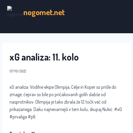
Skip
nogomet.net
to
content
xG analiza: 11. kolo
07/10/2022
xG analiza: Vodilne ekipe Olimpija, Celje in Koper so prišle do
zmage, čeprav so bile po pričakovanih golih slabše od
nasprotnikov. Olimpija je tako zbrala že 12 točk več od
prikazanega. Daku najnevarnejši v tem kolu, skupaj Nukić. #xG
#prvaliga #plt