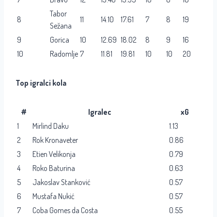
Tabor
8
11
14.10
17.61
7
8
19
Sežana
9
Gorica
10
12.69
18.02
8
9
16
10
Radomlje
7
11.81
19.81
10
10
20
Top igralci kola
#
Igralec
xG
1
Mirlind Daku
1.13
2
Rok Kronaveter
0.86
3
Etien Velikonja
0.79
4
Roko Baturina
0.63
5
Jakoslav Stanković
0.57
6
Mustafa Nukić
0.57
7
Coba Gomes da Costa
0.55