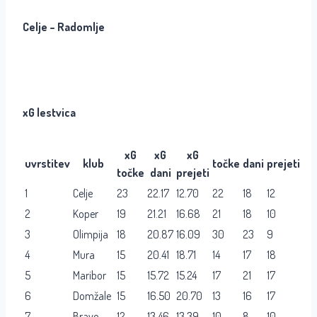
Celje – Radomlje
xG lestvica
xG
xG
xG
uvrstitev
klub
točke
dani
prejeti
točke
dani
prejeti
1
Celje
23
22.17
12.70
22
18
12
2
Koper
19
21.21
16.68
21
18
10
3
Olimpija
18
20.87
16.09
30
23
9
4
Mura
15
20.41
18.71
14
17
18
5
Maribor
15
15.72
15.24
17
21
17
6
Domžale
15
16.50
20.70
13
16
17
7
Bravo
12
13.46
13.39
10
8
10