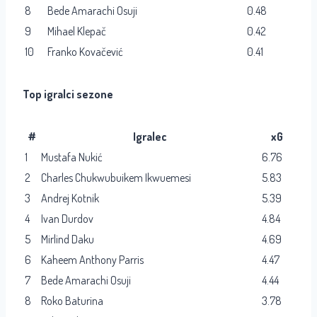
8
Bede Amarachi Osuji
0.48
9
Mihael Klepač
0.42
10
Franko Kovačević
0.41
Top igralci sezone
#
Igralec
xG
1
Mustafa Nukić
6.76
2
Charles Chukwubuikem Ikwuemesi
5.83
3
Andrej Kotnik
5.39
4
Ivan Durdov
4.84
5
Mirlind Daku
4.69
6
Kaheem Anthony Parris
4.47
7
Bede Amarachi Osuji
4.44
8
Roko Baturina
3.78