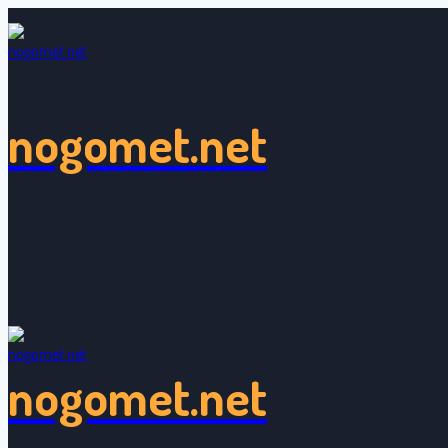
Skip
to
content
nogomet.net
nogomet.net