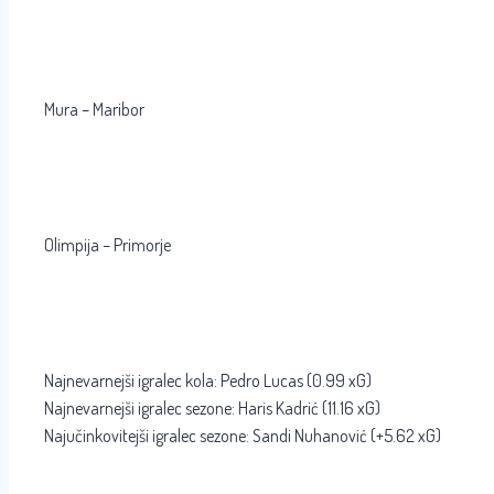
Mura – Maribor
Olimpija – Primorje
Najnevarnejši igralec kola: Pedro Lucas (0.99 xG)
Najnevarnejši igralec sezone: Haris Kadrić (11.16 xG)
Najučinkovitejši igralec sezone: Sandi Nuhanović (+5.62 xG)