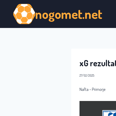
Skip
nogomet.net
to
content
xG rezultat
27/02/2025
Nafta – Primorje