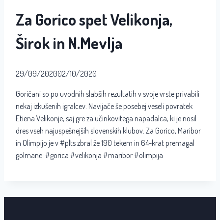
Za Gorico spet Velikonja,
Širok in N.Mevlja
29/09/2020
02/10/2020
Goričani so po uvodnih slabših rezultatih v svoje vrste privabili
nekaj izkušenih igralcev. Navijače še posebej veseli povratek
Etiena Velikonje, saj gre za učinkovitega napadalca, ki je nosil
dres vseh najuspešnejših slovenskih klubov. Za Gorico, Maribor
in Olimpijo je v #plts zbral že 190 tekem in 64-krat premagal
golmane. #gorica #velikonja #maribor #olimpija