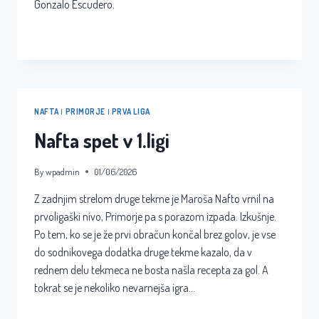
Gonzalo Escudero.
NOVI
READ MORE
RESET
NAFTE
NAFTA
|
PRIMORJE
|
PRVA LIGA
Nafta spet v 1.ligi
By
wpadmin
01/06/2026
Z zadnjim strelom druge tekme je Maroša Nafto vrnil na
prvoligaški nivo, Primorje pa s porazom izpada. Izkušnje.
Po tem, ko se je že prvi obračun končal brez golov, je vse
do sodnikovega dodatka druge tekme kazalo, da v
rednem delu tekmeca ne bosta našla recepta za gol. A
tokrat se je nekoliko nevarnejša igra…
NAFTA
READ MORE