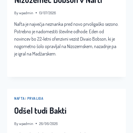
By
wpadmin
13/07/2026
Nafta je največja neznanka pred novo prvoligaško sezono.
Potrebno je nadomestiti številne odhode. Eden od
novincev bo 22-letni ofenzivni vezist Divaio Bobson, ki je
nogometno šolo opravljal na Nizozemskem, nazadnje pa
je igral na Madžarskem.
NIZOZEMEC
READ MORE
BOBSON
V
NAFTI
NAFTA
|
PRVA LIGA
Odšel tudi Bakti
By
wpadmin
26/06/2026