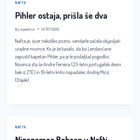
NAFTA
Pihler ostaja, prišla še dva
By
wpadmin
14/07/2026
Nafta je, sicer nekoliko pozno, vendarle začela objavljati
uradne novince. Ko je že kazalo, da bo Lendavčane
zapustil kapetan Pihler, pa je le podaljšal pogodbo.
Novinca sta še Andre Ferreira (23-letni portugalski desni
bek iz ZTE) in 19-letni krilni napadalec Andrej Mićić
(Osijek).
PIHLER
READ MORE
OSTAJA,
PRIŠLA
ŠE
DVA
NAFTA
Nizozemec Bobson v Nafti