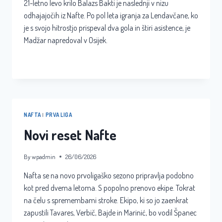
21-letno levo krilo Balazs Bakti je naslednji v nizu
odhajajočih iz Nafte. Po pol leta igranja za Lendavčane, ko
je s svojo hitrostjo prispeval dva gola in štiri asistence, je
Madžar napredoval v Osijek.
ODŠEL
READ MORE
TUDI
BAKTI
NAFTA
|
PRVA LIGA
Novi reset Nafte
By
wpadmin
26/06/2026
Nafta se na novo prvoligaško sezono pripravlja podobno
kot pred dvema letoma. S popolno prenovo ekipe. Tokrat
na čelu s spremembami stroke. Ekipo, ki so jo zaenkrat
zapustili Tavares, Verbič, Bajde in Marinić, bo vodil Španec