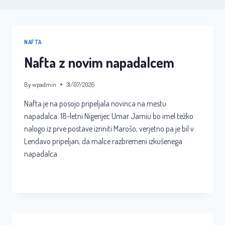
NAFTA
Nafta z novim napadalcem
By
wpadmin
31/07/2026
Nafta je na posojo pripeljala novinca na mestu
napadalca. 18-letni Nigerijec Umar Jamiu bo imel težko
nalogo iz prve postave izriniti Marošo, verjetno pa je bil v
Lendavo pripeljan, da malce razbremeni izkušenega
napadalca.
NAFTA
READ MORE
Z
NOVIM
NAPADALCEM