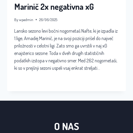
Marinič 2x negativna xG
By
wpadmin
26/06/2025
Lansko sezono levi bočni nogometaš Nafte, ki je izpadla iz
1.lige, Amadej Marinič, je na svoji poziciji prišel do največ
priložnosti v celotni ligi. Zato smo ga uvrstili v naj xG
enajsterico sezone. Toda v dveh drugih statističnih
podatkih izstopa v negativno smer. Med 262 nogometaši,
ki so v prejšnji sezoni uspeli vsaj enkrat streljati…
MARINIČ
READ MORE
2X
NEGATIVNA
XG
O NAS