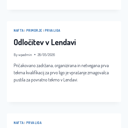
SPET
V
1.LIGI
NAFTA
|
PRIMORJE
|
PRVA LIGA
Odločitev v Lendavi
By
wpadmin
28/05/2026
Pričakovano zadržana, organizirana in netvegana prva
tekma kvalifikacij za prvo ligo je vprašanje zmagovalca
pustila za povratno tekmo v Lendavi.
ODLOČITEV
READ MORE
V
LENDAVI
NAFTA
|
PRVA LIGA