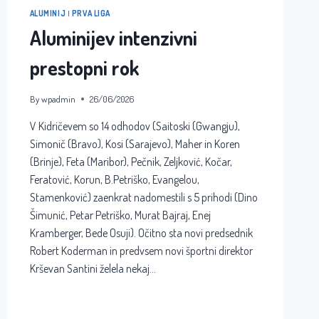
ALUMINIJ
|
PRVA LIGA
Aluminijev intenzivni
prestopni rok
By
wpadmin
26/06/2026
V Kidričevem so 14 odhodov (Saitoski (Gwangju),
Simonič (Bravo), Kosi (Sarajevo), Maher in Koren
(Brinje), Feta (Maribor), Pečnik, Zeljković, Kočar,
Feratović, Korun, B.Petriško, Evangelou,
Stamenković) zaenkrat nadomestili s 5 prihodi (Dino
Šimunić, Petar Petriško, Murat Bajraj, Enej
Kramberger, Bede Osuji). Očitno sta novi predsednik
Robert Koderman in predvsem novi športni direktor
Krševan Santini želela nekaj…
ALUMINIJEV
READ MORE
INTENZIVNI