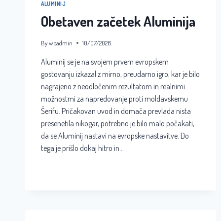
ALUMINIJ
Obetaven začetek Aluminija
By
wpadmin
10/07/2026
Aluminij se je na svojem prvem evropskem
gostovanju izkazal z mirno, preudarno igro, kar je bilo
nagrajeno z neodločenim rezultatom in realnimi
možnostmi za napredovanje proti moldavskemu
Šerifu. Pričakovan uvod in domača prevlada nista
presenetila nikogar, potrebno je bilo malo počakati,
da se Aluminij nastavi na evropske nastavitve. Do
tega je prišlo dokaj hitro in…
OBETAVEN
READ MORE
ZAČETEK
ALUMINIJA