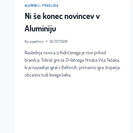
ALUMINIJ
|
PRVA LIGA
Ni še konec novincev v
Aluminiju
By
wpadmin
02/07/2026
Naslednja novica iz Kidričevega je novi prihod
branilca. Tokrat gre za 21-letnega Hrvata Vita Težaka,
ki je nazadnje igral v Beltincih, primarno igra štoperja,
občasno tudi levega beka.
NI
READ MORE
ŠE
KONEC
NOVINCEV
V
ALUMINIJU