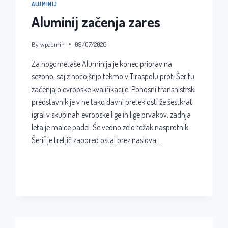
ALUMINIJ
Aluminij začenja zares
By
wpadmin
09/07/2026
Za nogometaše Aluminija je konec priprav na
sezono, saj z nocojšnjo tekmo v Tiraspolu proti Šerifu
začenjajo evropske kvalifikacije. Ponosni transnistrski
predstavnik je v ne tako davni preteklosti že šestkrat
igral v skupinah evropske lige in lige prvakov, zadnja
leta je malce padel. Še vedno zelo težak nasprotnik.
Šerif je tretjič zapored ostal brez naslova…
ALUMINIJ
READ MORE
ZAČENJA
ZARES