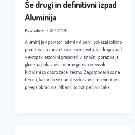
Še drugi in definitivni izpad
Aluminija
By
wpadmin
31/07/2026
Aluminij je v povratni tekmi v Albaniji pokazal solidno
predstavo, a znova tako neučinkovito, da drugi izpad
v evropski sezoni ni presenetljiv, sinočnji poraz pa je,
glede na prikazano, bil prav gotovo previsok.
Kidričani so dobro začeli tekmo. Zagospodarili so na
terenu, kakor da so nadaljevali z zadnjimi minutami
prvega obračuna. Albanci so potrpežljivo čakali…
ŠE
READ MORE
DRUGI
IN
DEFINITIVNI
IZPAD
ALUMINIJA