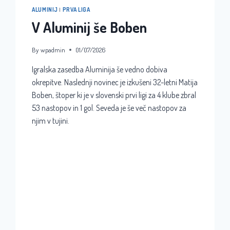
ALUMINIJ
|
PRVA LIGA
V Aluminij še Boben
By
wpadmin
01/07/2026
Igralska zasedba Aluminija še vedno dobiva
okrepitve. Naslednji novinec je izkušeni 32-letni Matija
Boben, štoper ki je v slovenski prvi ligi za 4 klube zbral
53 nastopov in 1 gol. Seveda je še več nastopov za
njim v tujini.
V
READ MORE
ALUMINIJ
ŠE
BOBEN