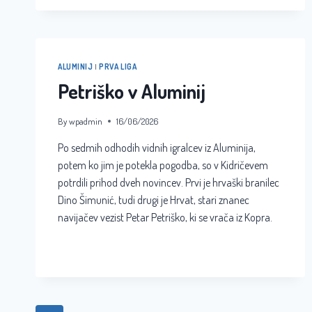
ALUMINIJ
|
PRVA LIGA
Petriško v Aluminij
By
wpadmin
16/06/2026
Po sedmih odhodih vidnih igralcev iz Aluminija,
potem ko jim je potekla pogodba, so v Kidričevem
potrdili prihod dveh novincev. Prvi je hrvaški branilec
Dino Šimunić, tudi drugi je Hrvat, stari znanec
navijačev vezist Petar Petriško, ki se vrača iz Kopra.
PETRIŠKO
READ MORE
V
ALUMINIJ