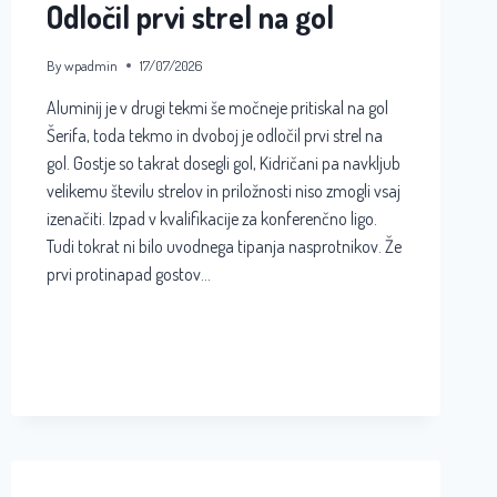
Odločil prvi strel na gol
By
wpadmin
17/07/2026
Aluminij je v drugi tekmi še močneje pritiskal na gol
Šerifa, toda tekmo in dvoboj je odločil prvi strel na
gol. Gostje so takrat dosegli gol, Kidričani pa navkljub
velikemu številu strelov in priložnosti niso zmogli vsaj
izenačiti. Izpad v kvalifikacije za konferenčno ligo.
Tudi tokrat ni bilo uvodnega tipanja nasprotnikov. Že
prvi protinapad gostov…
ODLOČIL
READ MORE
PRVI
STREL
NA
GOL