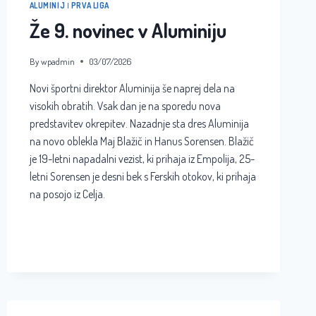
ALUMINIJ
|
PRVA LIGA
Že 9. novinec v Aluminiju
By
wpadmin
03/07/2026
Novi športni direktor Aluminija še naprej dela na
visokih obratih. Vsak dan je na sporedu nova
predstavitev okrepitev. Nazadnje sta dres Aluminija
na novo oblekla Maj Blažič in Hanus Sorensen. Blažič
je 19-letni napadalni vezist, ki prihaja iz Empolija, 25-
letni Sorensen je desni bek s Ferskih otokov, ki prihaja
na posojo iz Celja.
ŽE
READ MORE
9.
NOVINEC
V
ALUMINIJU