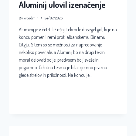
Aluminij ulovil izenačenje
By
wpadmin
24/07/2026
Aluminij je v četrti letošnji tekmi le dosegel gol, ki je na
koncu pomenil remi proti albanskemu Dinamu
Cityju. S tem so se možnosti za napredovanje
nekoliko povečale, a Aluminij bo na drugi tekmi
moral delovati bolje, predvsem bolj sveže in
pogumno. Celotna tekma je bila izjemno prazna
glede strelov in priložnosti. Na koncu je…
ALUMINIJ
READ MORE
ULOVIL
IZENAČENJE